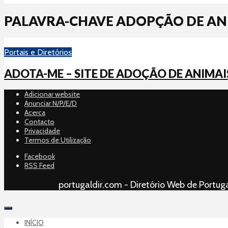
PALAVRA-CHAVE ADOPÇÃO DE AN
Portais e Diretórios
ADOTA-ME – SITE DE ADOÇÃO DE ANIMAI
Adicionar website
Anunciar N/P/E/D
Acerca
Contacto
Privacidade
Termos de Utilização
Facebook
RSS Feed
portugaldir.com - Diretório Web de Portuga
INÍCIO