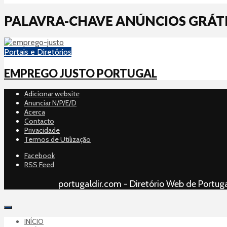
PALAVRA-CHAVE ANÚNCIOS GRÁT
Portais e Diretórios
EMPREGO JUSTO PORTUGAL
Adicionar website
Anunciar N/P/E/D
Acerca
Contacto
Privacidade
Termos de Utilização
Facebook
RSS Feed
portugaldir.com - Diretório Web de Portuga
INÍCIO