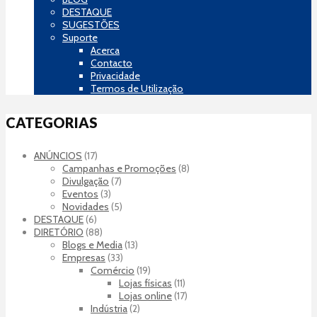
DESTAQUE
SUGESTÕES
Suporte
Acerca
Contacto
Privacidade
Termos de Utilização
CATEGORIAS
ANÚNCIOS
(17)
Campanhas e Promoções
(8)
Divulgação
(7)
Eventos
(3)
Novidades
(5)
DESTAQUE
(6)
DIRETÓRIO
(88)
Blogs e Media
(13)
Empresas
(33)
Comércio
(19)
Lojas físicas
(11)
Lojas online
(17)
Indústria
(2)