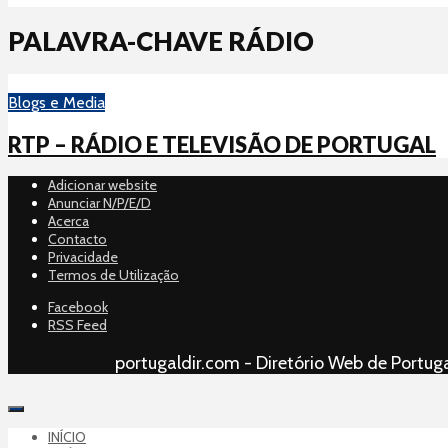
PALAVRA-CHAVE RÁDIO
Blogs e Media
RTP – RÁDIO E TELEVISÃO DE PORTUGAL
Adicionar website
Anunciar N/P/E/D
Acerca
Contacto
Privacidade
Termos de Utilização
Facebook
RSS Feed
portugaldir.com - Diretório Web de Portuga
INÍCIO