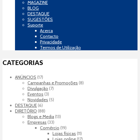
MAGAZINE
BLOG
DESTAQUE
SUGESTÕES
Suporte
Acerca
Contacto
Privacidade
Termos de Utilização
CATEGORIAS
ANÚNCIOS
(17)
Campanhas e Promoções
(8)
Divulgação
(7)
Eventos
(3)
Novidades
(5)
DESTAQUE
(6)
DIRETÓRIO
(88)
Blogs e Media
(13)
Empresas
(33)
Comércio
(19)
Lojas físicas
(11)
Lojas online
(17)