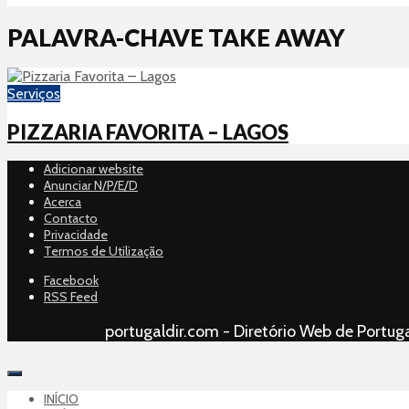
PALAVRA-CHAVE TAKE AWAY
Serviços
PIZZARIA FAVORITA – LAGOS
Adicionar website
Anunciar N/P/E/D
Acerca
Contacto
Privacidade
Termos de Utilização
Facebook
RSS Feed
portugaldir.com - Diretório Web de Portuga
INÍCIO