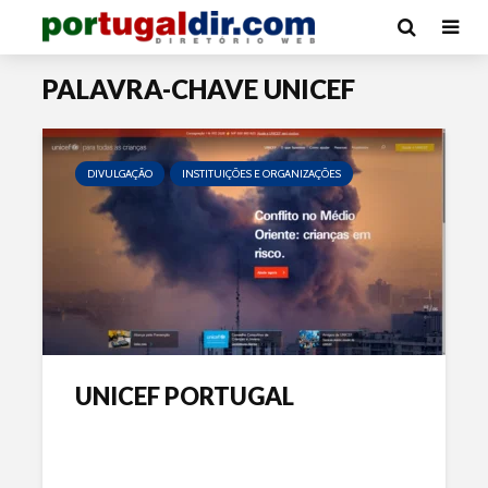
PALAVRA-CHAVE UNICEF
DIVULGAÇÃO
INSTITUIÇÕES E ORGANIZAÇÕES
UNICEF PORTUGAL