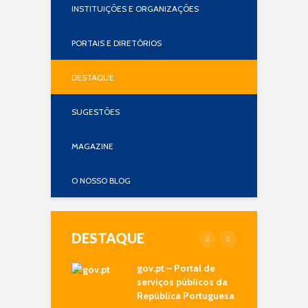
INSTITUIÇÕES E ORGANIZAÇÕES
PORTAIS E DIRETÓRIOS
DESTAQUE
SUGESTÕES
MAGAZINE
O NOSSO BLOG
DESTAQUE
nário Priberam
gov.pt – Portal de
I
ngua Portuguesa
serviços públicos da
E
República Portuguesa
P